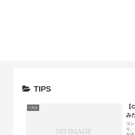
TIPS
【
C言語
み
コン
り、
み込