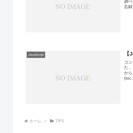
調べ
忘録
【J
JavaScript
コン
た.
から
(toc.
ホーム
TIPS