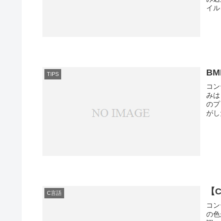
イル
B
TIPS
コン
みは
のプ
がし
【
C言語
コン
の色